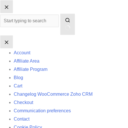
Skip
No
to
results
content
Account
Affiliate Area
Affiliate Program
Blog
Cart
Changelog WooCommerce Zoho CRM
Checkout
Communication preferences
Contact
Cookie Policy